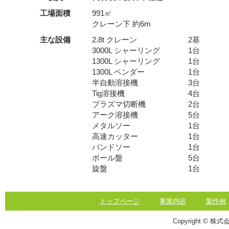
工場面積
991㎡
クレーン下 約6m
主な設備
2.8t クレーン
2基
3000L シャーリング
1台
1300L シャーリング
1台
1300L ベンダー
1台
半自動溶接機
3台
Tig溶接機
4台
プラズマ切断機
2台
アーク溶接機
5台
メタルソー
1台
高速カッター
1台
バンドソー
1台
ボール盤
5台
旋盤
1台
トップページ
事業内容
製作例
Copyright © 株式会