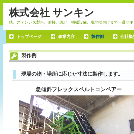
株式会社 サンキン
鉄、ステンレス製缶、溶接、設計、機械設備、現地据付けまで一貫サポ
トップページ
事業内容
製作例
会社概
製作例
現場の物・場所に応じた寸法に製作します。
急傾斜フレックスベルトコンベアー